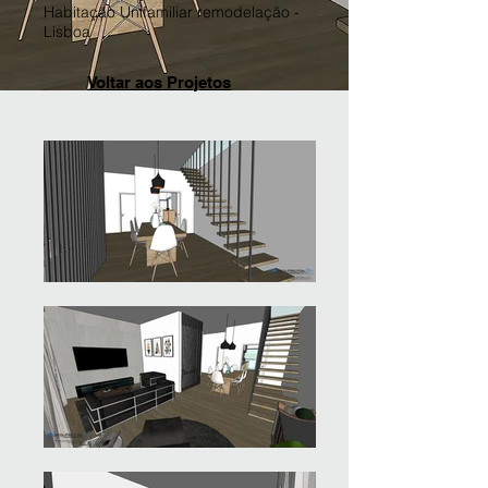
Habitação Unifamiliar remodelação -
Lisboa
Voltar aos Projetos